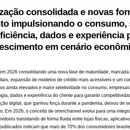
ização consolidada e novas fo
to impulsionando o consumo, 
ficiência, dados e experiência 
rescimento em cenário econôm
a em 2026 consolidando uma nova fase de maturidade, marcada p
igitais, expansão de modelos de crédito mais acessíveis e um c
uros ainda elevados e maior seletividade no consumo, empresas
gia, dados e experiência do cliente para garantir competitivid
ação digital, que ganhou força durante a pandemia, deixou de se
ejo. Em 2026, o conceito de omnichannel evolui para uma integr
dores transitando de forma fluida entre lojas físicas, aplicativ
 publicados indicam que mais de 70% dos consumidores brasileir