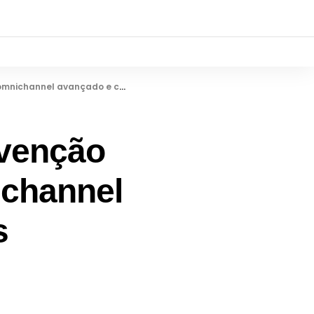
ançado e consumidor mais seletivo
nvenção
ichannel
s