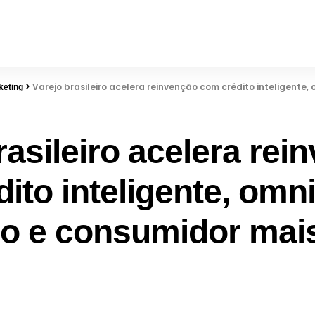
>
Varejo brasileiro acelera reinvenção com crédito inteligente, omnichannel av
keting
rasileiro acelera rei
ito inteligente, omn
o e consumidor mai