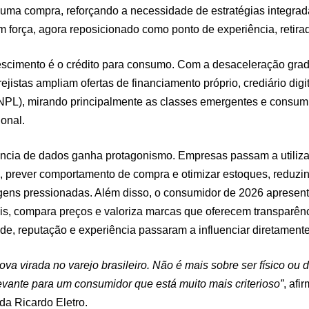
r uma compra, reforçando a necessidade de estratégias integra
om força, agora reposicionado como ponto de experiência, retira
rescimento é o crédito para consumo. Com a desaceleração gradu
rejistas ampliam ofertas de financiamento próprio, crediário dig
NPL), mirando principalmente as classes emergentes e consu
ional.
gência de dados ganha protagonismo. Empresas passam a utiliza
s, prever comportamento de compra e otimizar estoques, reduzi
ns pressionadas. Além disso, o consumidor de 2026 apresenta
is, compara preços e valoriza marcas que oferecem transparênc
ade, reputação e experiência passaram a influenciar diretament
 virada no varejo brasileiro. Não é mais sobre ser físico ou di
elevante para um consumidor que está muito mais criterioso”
, afi
da Ricardo Eletro.