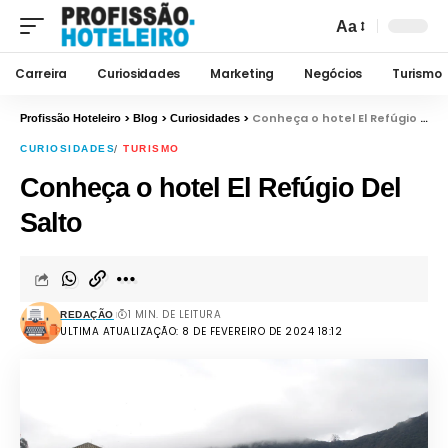
Aa
Carreira
Curiosidades
Marketing
Negócios
Turismo
>
>
>
Conheça o hotel El Refúgio Del Salto
Profissão Hoteleiro
Blog
Curiosidades
CURIOSIDADES
TURISMO
Conheça o hotel El Refúgio Del
Salto
1 MIN. DE LEITURA
REDAÇÃO
ULTIMA ATUALIZAÇÃO: 8 DE FEVEREIRO DE 2024 18:12