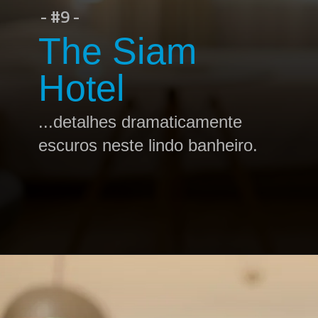
- #9 -
The Siam
Hotel
...detalhes dramaticamente
escuros neste lindo banheiro.
Opening
https://profissaohoteleiro.com.br/os-12-banheiros-de-hoteis-mais-luxuosos-do-mundo/