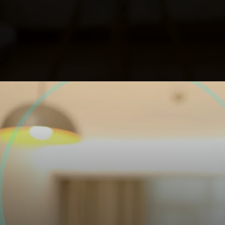
Opening
https://profissaohoteleiro.com.br/os-12-banheiros-de-hoteis-mais-luxuosos-do-mundo/