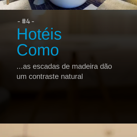
- #4 -
Hotéis
Como
...as escadas de madeira dão
um contraste natural
Opening
https://profissaohoteleiro.com.br/os-12-banheiros-de-hoteis-mais-luxuosos-do-mundo/