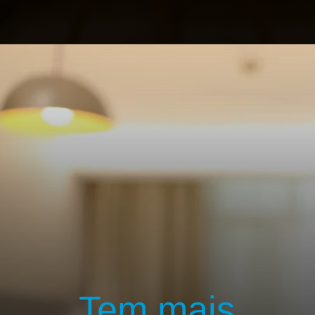
Opening
https://profissaohoteleiro.com.br/os-12-banheiros-de-hoteis-mais-luxuosos-do-mundo/
Tem mais