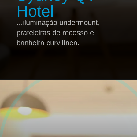
Hotel
...iluminação undermount,
prateleiras de recesso e
banheira curvilínea.
Opening
https://profissaohoteleiro.com.br/os-12-banheiros-de-hoteis-mais-luxuosos-do-mundo/