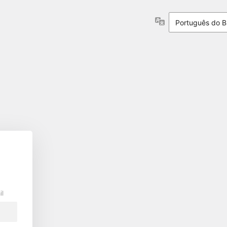
Idioma
il